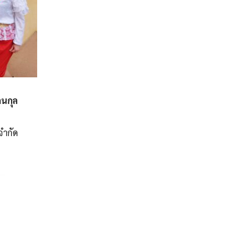
นกุล
จำกัด