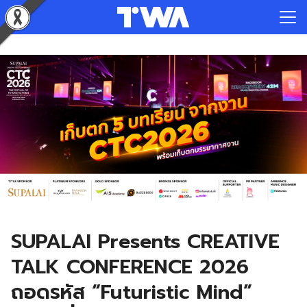
Skip
to
Search
content
for:
SUPALAI Presents CREATIVE
TALK CONFERENCE 2026
ถอดรหัส “Futuristic Mind”